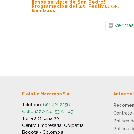
¡Isnos se viste de San Pedro!
Programación del 45° Festival del
Bambuco
Ver más
Flota La Macarena S.A.
Antes de 
Teléfono:
601 421 2256
Recomen
Calle 127 A No. 53 A - 45
Contrato
Torre 2 Oficina 201
Política 
Centro Empresarial Colpatria
Política 
Bogotá - Colombia