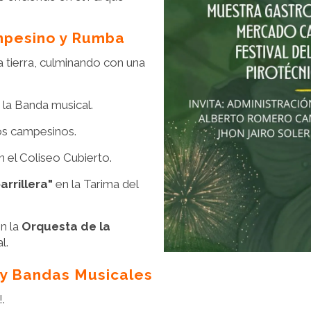
mpesino y Rumba
a tierra, culminando con una
 la Banda musical.
os campesinos.
el Coliseo Cubierto.
arrillera"
en la Tarima del
n la
Orquesta de la
l.
 y Bandas Musicales
.