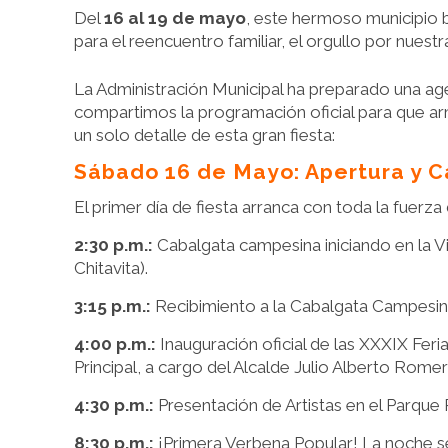
Del
16 al 19 de mayo
, este hermoso municipio b
para el reencuentro familiar, el orgullo por nuestr
La Administración Municipal ha preparado una age
compartimos la programación oficial para que arm
un solo detalle de esta gran fiesta:
Sábado 16 de Mayo: Apertura y 
El primer día de fiesta arranca con toda la fuerza
2:30 p.m.:
Cabalgata campesina iniciando en la V
Chitavita).
3:15 p.m.:
Recibimiento a la Cabalgata Campesin
4:00 p.m.:
Inauguración oficial de las XXXIX Feri
Principal, a cargo del Alcalde Julio Alberto Rom
4:30 p.m.:
Presentación de Artistas en el Parque P
8:30 p.m.:
¡Primera Verbena Popular! La noche s