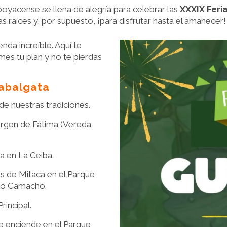
oyacense se llena de alegría para celebrar las
XXXIX Feri
as raíces y, por supuesto, ¡para disfrutar hasta el amanecer!
nda increíble. Aquí te
es tu plan y no te pierdas
Cabalgata
 de nuestras tradiciones.
irgen de Fátima (Vereda
a en La Ceiba.
as de Mitaca en el Parque
ero Camacho.
rincipal.
e enciende en el Parque