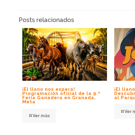
Posts relacionados
¡El llano nos espera!
¡El lla
Programación oficial de la 9.ª
Descubr
Feria Ganadera en Granada,
al Parq
Meta
Ver 
Ver más