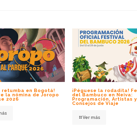
no retumba en Bogotá!
¡Péguese la rodadita! Fe
e la nómina de Joropo
del Bambuco en Neiva:
ue 2026
Programación, Artistas y
Consejos de Viaje
más
Ver más