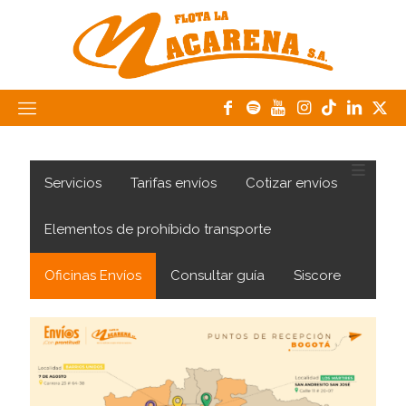
Servicios
Tarifas envíos
Cotizar envíos
Elementos de prohíbido transporte
Oficinas Envíos
Consultar guía
Siscore