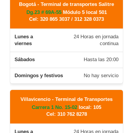
Bogotá - Terminal de transportes Salitre
Dg.23 # 69A-55
Módulo 5 local 501
Cel: 320 865 3037 / 312 328 0373
24 Horas en jornada
continua
Hasta las 20:00
No hay servicio
Villavicencio - Terminal de Transportes
Carrera 1 No. 15-02
local: 105
Cel: 310 762 8278
24 Horas en jornada