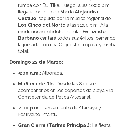
rumba con DJ Tike. Luego, a las 10:00 p.m.
llega el joropo con
María Alejandra
Castillo
, seguida por la música regional de
Los Cinco del Norte
a las 11:00 p.m.. A la
medianoche, el ídolo popular
Fernando
Burbano
cantará todos sus éxitos, cerrando
la jornada con una Orquesta Tropical y rumba
total.
Domingo 22 de Marzo:
5:00 a.m.:
Alborada.
Mañana de Río:
Desde las 8:00 a.m.
acompáñanos en los deportes de playa y la
Competencia de Pesca Artesanal.
2:00 p.m.:
Lanzamiento de Atarraya y
Festivalito Infantil.
Gran Cierre (Tarima Principal):
La fiesta