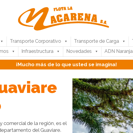
Transporte Corporativo
Transporte de Carga
umos
Infraestructura
Novedades
ADN Naranja
¡Mucho más de lo que usted se imagina!
uaviare
o
y comercial de la región, es el
 departamento del Guaviare.