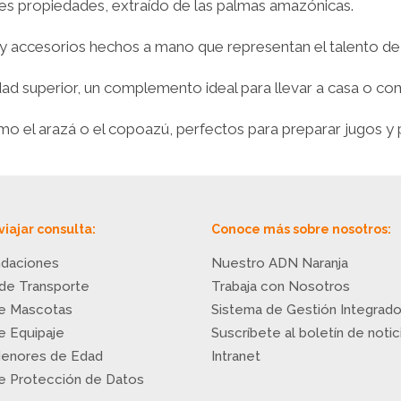
es propiedades, extraído de las palmas amazónicas.
s y accesorios hechos a mano que representan el talento de
ad superior, un complemento ideal para llevar a casa o co
 el arazá o el copoazú, perfectos para preparar jugos y po
viajar consulta:
Conoce más sobre nosotros:
daciones
Nuestro ADN Naranja
 de Transporte
Trabaja con Nosotros
de Mascotas
Sistema de Gestión Integrad
de Equipaje
Suscríbete al boletín de notic
Menores de Edad
Intranet
de Protección de Datos