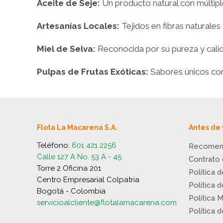
Aceite de Seje:
Un producto natural con múltipl
Artesanías Locales:
Tejidos en fibras naturale
Miel de Selva:
Reconocida por su pureza y calid
Pulpas de Frutas Exóticas:
Sabores únicos como
Flota La Macarena S.A.
Antes de 
Teléfono:
601 421 2256
Recomen
Calle 127 A No. 53 A - 45
Contrato
Torre 2 Oficina 201
Política 
Centro Empresarial Colpatria
Política 
Bogotá - Colombia
Política 
servicioalcliente@flotalamacarena.com
Política 