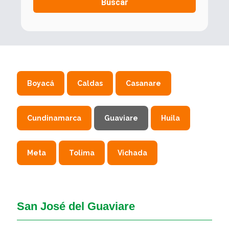
Buscar
Boyacá
Caldas
Casanare
Cundinamarca
Guaviare
Huila
Meta
Tolima
Vichada
San José del Guaviare