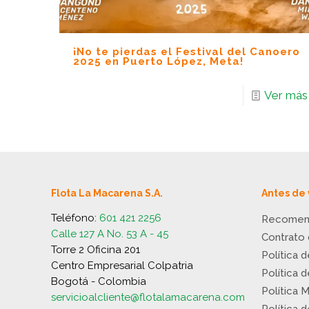
¡No te pierdas el Festival del Canoero
2025 en Puerto López, Meta!
Ver más
Flota La Macarena S.A.
Antes de 
Teléfono:
601 421 2256
Recomen
Calle 127 A No. 53 A - 45
Contrato
Torre 2 Oficina 201
Política 
Centro Empresarial Colpatria
Política 
Bogotá - Colombia
Política 
servicioalcliente@flotalamacarena.com
Política 