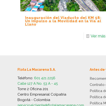
Inauguración del Viaducto del KM 58:
Un Impulso a la Movilidad en la Vía al
Llano
Ver más
Flota La Macarena S.A.
Antes de 
Teléfono:
601 421 2256
Recomen
Calle 127 A No. 53 A - 45
Contrato
Torre 2 Oficina 201
Política 
Centro Empresarial Colpatria
Política 
Bogotá - Colombia
Política 
servicioalcliente@flotalamacarena.com