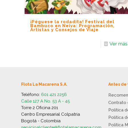
¡Péguese la rodadita! Festival del
Bambuco en Neiva: Programación,
Artistas y Consejos de Viaje
Ver más
Flota La Macarena S.A.
Antes de 
Teléfono:
601 421 2256
Recomen
Calle 127 A No. 53 A - 45
Contrato
Torre 2 Oficina 201
Política 
Centro Empresarial Colpatria
Política 
Bogotá - Colombia
Política 
servicioalcliente@flotalamacarena.com