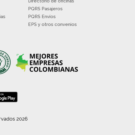
Directorio de oficinas
o
PQRS Pasajeros
ias
PQRS Envíos
EPS y otros convenios
ervados 2026