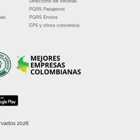
Directorio de oficinas
o
PQRS Pasajeros
ias
PQRS Envíos
EPS y otros convenios
ervados 2026