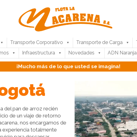
Transporte Corporativo
Transporte de Carga
umos
Infraestructura
Novedades
ADN Naranja
¡Mucho más de lo que usted se imagina!
Bogotá
 del pan de arroz recién
nicio de un viaje de retorno
 Macarena, nos encargamos de
a experiencia totalmente
rvicio para descansar