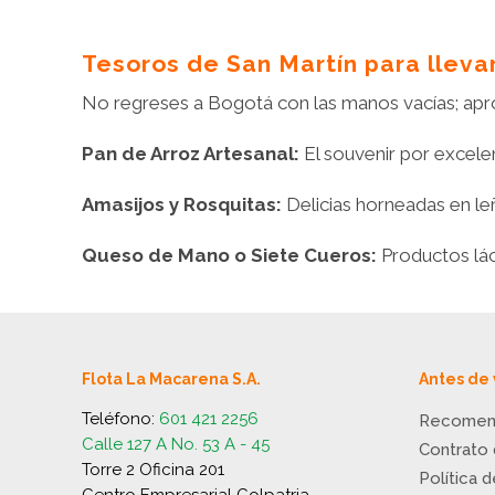
Tesoros de San Martín para llevar
No regreses a Bogotá con las manos vacías; aprov
Pan de Arroz Artesanal:
El souvenir por excelen
Amasijos y Rosquitas:
Delicias horneadas en le
Queso de Mano o Siete Cueros:
Productos láct
Flota La Macarena S.A.
Antes de 
Teléfono:
601 421 2256
Recomen
Calle 127 A No. 53 A - 45
Contrato
Torre 2 Oficina 201
Política 
Centro Empresarial Colpatria