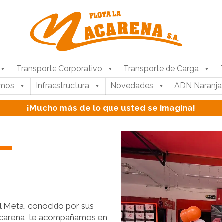
Transporte Corporativo
Transporte de Carga
umos
Infraestructura
Novedades
ADN Naranja
¡Mucho más de lo que usted se imagina!
–
el Meta, conocido por sus
Macarena, te acompañamos en