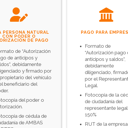
A PERSONA NATURAL
PAGO PARA EMPRE
CON PODER O
ORIZACIÓN DE PAGO
Formato de
rmato de “Autorización
“Autorización pago
go de anticipos y
anticipos y saldos”,
ldos”, debidamente
debidamente
ligenciado y firmado por
diligenciado, firma
 propietario del vehículo
por el Representan
el beneficiario del
Legal.
der.
Fotocopia de la cé
tocopia del poder o
de ciudadanía del
torización.
representante legal 
150%
tocopia de cédula de
udadanía de AMBAS
RUT de la empresa