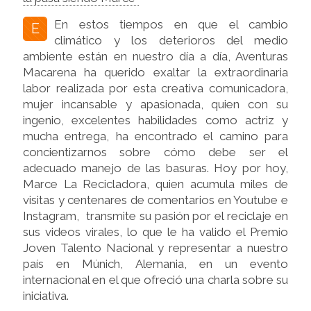
el reciclaje con el amor, ese ingrediente
principal que tiene el reciclador con su
En estos tiempos en que el cambio
E
trabajo. No es fácil hacer esta tarea si no es
climático y los deterioros del medio
con amor…levantarse todos los días, meter
ambiente están en nuestro día a día, Aventuras
las manos en la basura, olores terribles, en
Macarena ha querido exaltar la extraordinaria
condiciones no tan chéveres….requiere
labor realizada por esta creativa comunicadora,
mucho amor, por el trabajo, por la familia”. Y
mujer incansable y apasionada, quien con su
al indagarle si ha sido fácil o difícil generar
ingenio, excelentes habilidades como actriz y
conciencia en la gente, nos dice que “para mí
mucha entrega, ha encontrado el camino para
fue muy fácil porque me gusta mucho y me
concientizarnos
sobre cómo debe ser el
apasiona. La gente, poco a poco va
adecuado manejo de las basuras. Hoy por hoy,
aprendiendo…”.
Marce La Recicladora, quien acumula miles de
visitas y centenares de comentarios en Youtube e
Instagram,
transmite su pasión por
el reciclaje en
sus videos virales, lo que le ha valido el Premio
Joven Talento Nacional y representar a nuestro
país en Múnich, Alemania,
en un evento
internacional en el que ofreció una charla sobre su
iniciativa.