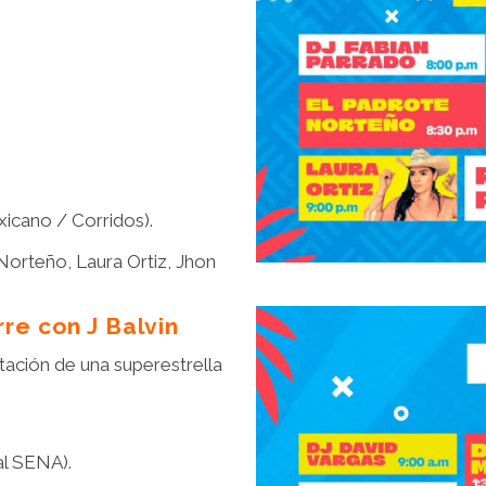
icano / Corridos).
Norteño, Laura Ortiz, Jhon
re con J Balvin
ntación de una superestrella
al SENA).