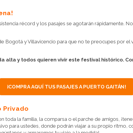
ena!
sistencia récord y los pasajes se agotarán rápidamente. No 
e Bogotá y Villavicencio para que no te preocupes por el v
alta y todos quieren vivir este festival histórico.
Com
¡COMPRA AQUÍ TUS PASAJES A PUERTO GAITÁN!
o Privado
con toda la familia, la comparsa o el parche de amigos, ¡ten
sivo para ustedes, donde podrán viajar a su propio ritmo, c
egúntanos y armaremos tu viaje a la medida!