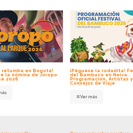
no retumba en Bogotá!
¡Péguese la rodadita! Fe
e la nómina de Joropo
del Bambuco en Neiva:
ue 2026
Programación, Artistas y
Consejos de Viaje
más
Ver más