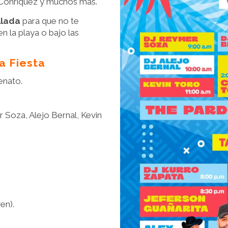
. Conriquez y muchos más.
llada
para que no te
en la playa o bajo las
la Fiesta
enato.
 Soza, Alejo Bernal, Kevin
en).