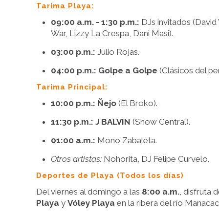
Tarima Playa:
09:00 a.m. - 1:30 p.m.:
DJs invitados (David 
War, Lizzy La Crespa, Dani Masi).
03:00 p.m.:
Julio Rojas.
04:00 p.m.:
Golpe a Golpe
(Clásicos del pe
Tarima Principal:
10:00 p.m.:
Ñejo
(El Broko).
11:30 p.m.:
J BALVIN
(Show Central).
01:00 a.m.:
Mono Zabaleta.
Otros artistas:
Nohorita, DJ Felipe Curvelo.
Deportes de Playa (Todos los días)
Del viernes al domingo a las
8:00 a.m.
, disfruta
Playa
y
Vóley Playa
en la ribera del río Manacac