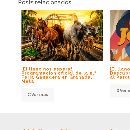
Posts relacionados
¡El llano nos espera!
¡El lla
Programación oficial de la 9.ª
Descubr
Feria Ganadera en Granada,
al Parq
Meta
Ver 
Ver más