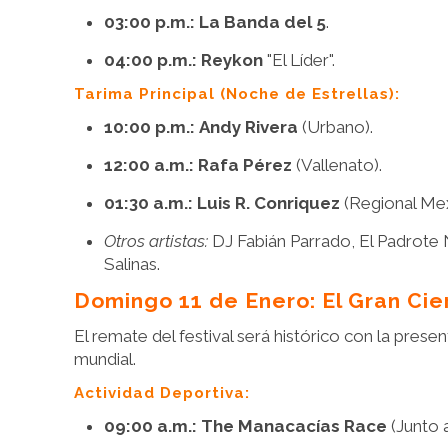
03:00 p.m.:
La Banda del 5
.
04:00 p.m.:
Reykon
"El Líder".
Tarima Principal (Noche de Estrellas):
10:00 p.m.:
Andy Rivera
(Urbano).
12:00 a.m.:
Rafa Pérez
(Vallenato).
01:30 a.m.:
Luis R. Conriquez
(Regional Mex
Otros artistas:
DJ Fabián Parrado, El Padrote 
Salinas.
Domingo 11 de Enero: El Gran Cier
El remate del festival será histórico con la prese
mundial.
Actividad Deportiva:
09:00 a.m.:
The Manacacías Race
(Junto 