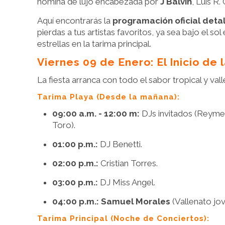
nómina de lujo encabezada por
J Balvin
, Luis R
Aquí encontrarás la
programación oficial deta
pierdas a tus artistas favoritos, ya sea bajo el sol 
estrellas en la tarima principal.
Viernes 09 de Enero: El Inicio de 
La fiesta arranca con todo el sabor tropical y vall
Tarima Playa (Desde la mañana):
09:00 a.m. - 12:00 m:
DJs invitados (Reymer
Toro).
01:00 p.m.:
DJ Benetti.
02:00 p.m.:
Cristian Torres.
03:00 p.m.:
DJ Miss Angel.
04:00 p.m.:
Samuel Morales
(Vallenato jov
Tarima Principal (Noche de Conciertos):