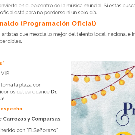
onvierte en el epicentro de la música mundial. Si estás busca
ficial está para no perderse ni un solo día.
uinaldo (Programación Oficial)
rtistas que mezcla lo mejor del talento local, nacional e i
perdibles.
s"
VIP.
 toma la plaza con
s íconos del eurodance
Dr.
a!.
 Despecho
de Carrozas y Comparsas
.
o herido con "El Señorazo"