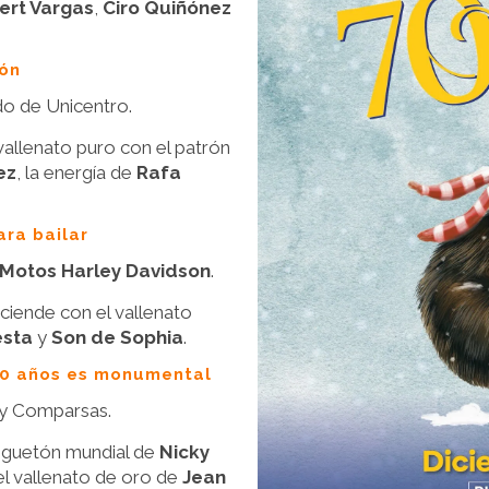
ert Vargas
,
Ciro Quiñónez
eón
do de Unicentro.
allenato puro con el patrón
ez
, la energía de
Rafa
ara bailar
 Motos Harley Davidson
.
iende con el vallenato
esta
y
Son de Sophia
.
 70 años es monumental
 y Comparsas.
eguetón mundial de
Nicky
 el vallenato de oro de
Jean