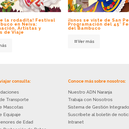
e la rodadita! Festival
¡Isnos se viste de San P
buco en Neiva:
Programación del 45° Fe
ación, Artistas y
del Bambuco
s de Viaje
Ver más
más
viajar consulta:
Conoce más sobre nosotros:
daciones
Nuestro ADN Naranja
 de Transporte
Trabaja con Nosotros
de Mascotas
Sistema de Gestión Integrad
de Equipaje
Suscríbete al boletín de notic
Menores de Edad
Intranet