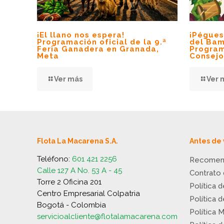
¡El llano nos espera!
¡Pégues
Programación oficial de la 9.ª
del Bam
Feria Ganadera en Granada,
Program
Meta
Consejo
Ver más
Ver 
Flota La Macarena S.A.
Antes de 
Teléfono:
601 421 2256
Recomen
Calle 127 A No. 53 A - 45
Contrato
Torre 2 Oficina 201
Política 
Centro Empresarial Colpatria
Política 
Bogotá - Colombia
Política 
servicioalcliente@flotalamacarena.com