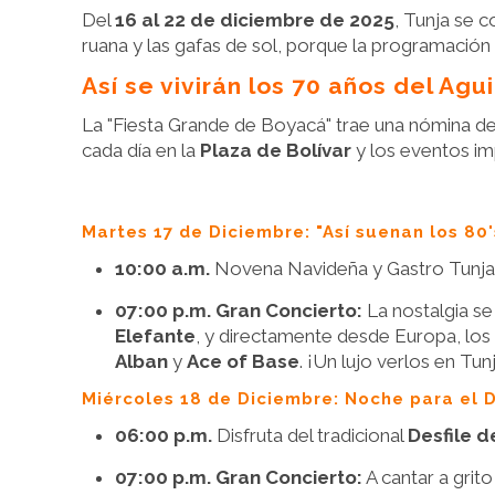
Del
16 al 22 de diciembre de 2025
, Tunja se c
ruana y las gafas de sol, porque la programación o
Así se vivirán los 70 años del Ag
La "Fiesta Grande de Boyacá" trae una nómina de a
cada día en la
Plaza de Bolívar
y los eventos im
Martes 17 de Diciembre: "Así suenan los 80'
10:00 a.m.
Novena Navideña y Gastro Tunja 
07:00 p.m. Gran Concierto:
La nostalgia se
Elefante
, y directamente desde Europa, lo
Alban
y
Ace of Base
. ¡Un lujo verlos en Tunj
Miércoles 18 de Diciembre: Noche para el
06:00 p.m.
Disfruta del tradicional
Desfile 
07:00 p.m. Gran Concierto:
A cantar a grit