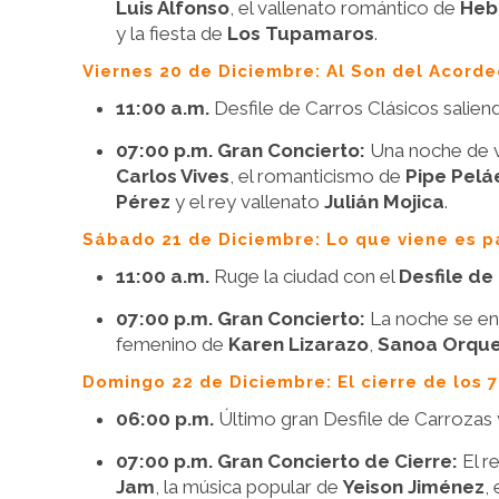
Luis Alfonso
, el vallenato romántico de
Heb
y la fiesta de
Los Tupamaros
.
Viernes 20 de Diciembre: Al Son del Acord
11:00 a.m.
Desfile de Carros Clásicos salien
07:00 p.m. Gran Concierto:
Una noche de v
Carlos Vives
, el romanticismo de
Pipe Pelá
Pérez
y el rey vallenato
Julián Mojica
.
Sábado 21 de Diciembre: Lo que viene es p
11:00 a.m.
Ruge la ciudad con el
Desfile de
07:00 p.m. Gran Concierto:
La noche se enc
femenino de
Karen Lizarazo
,
Sanoa Orqu
Domingo 22 de Diciembre: El cierre de los
06:00 p.m.
Último gran Desfile de Carrozas
07:00 p.m. Gran Concierto de Cierre:
El r
Jam
, la música popular de
Yeison Jiménez
,